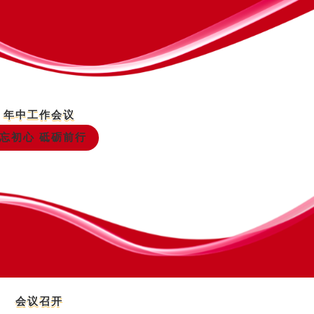
年中工作会议
忘初心 砥砺前行
会议召开
01