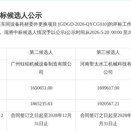
标候选人公示
8年涂装车间设备耗材委外更换项目
[
GDGD-2026-QYCG010
]
的评标工
。现将中标候选人情况予以公示
(公示时间从20
26
-
5
-
20
00:00 至2
第二候选人
第三候选人
广州钰铂机械设备制造有限公
河南聖太水工机械科技
司
公司
1650651.00
1699617.00
1865235.63
1920567.21
12
合同签订之日起至
2028年12月
合同签订之日起至
2028年
31日止
月31日止