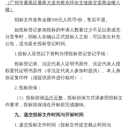
（广州市番禺区番禺大道市桥东环街文坡路甘棠商业楼八
楼）
招标文件发售金额
500元人民币/份，售后不退。
如
投标登记
参加投标的申请人数量过少不足以形成充
分竞争时，招标人在确认正式投标人之前，可以发出补充
公告，适当延长
投标登记
时间。
1.投标人应凭以下资料办理
投标登记
登记手续：
投标登记表、
法定代表人证明书原件、法定代表人授
权委托证明书原件（非法定代表人参加时提供）、本人身
份证复印件（须提供原件进行核对）；
2.
投标担保：
（
1）
投标担保
伍仟
元
整
，投标担保方式请参照招标文
件要求，投标担保须在开标前完成缴纳。
九、递交投标文件时间与开标时间
1.
递交投标文件时间（投标文件提交截止时间当