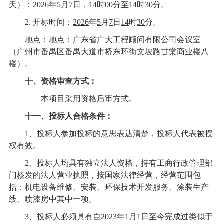
天）：
20
26
年
5
月
7
日
，
14
时
00
分至
14
时
30
分。
2.
开标时间：
20
26
年
5
月
7
日
14
时
30
分。
地点：
地点：
广东省广大工程顾问有限公司会议室
（广州市番禺区番禺大道市桥东环街文坡路甘棠商业楼八
楼）
。
十、资格审查方式：
本项目采用
资格后审方式
。
十一、投标人合格条件：
1、投标人参加投标的意思表达清楚，投标人代表被授
权有效
。
2、
投标人均具有独立法人资格，持有工商行政管理部
门核发的法人营业执照，按国家法律经营
，
经营范围包
括：
机电设备维修、安装、环保技术开发服务、涂装生产
线、喷漆房
中其中一项。
3
、投标人必须具有自
20
23
年
1月1日
至今完成过类似于