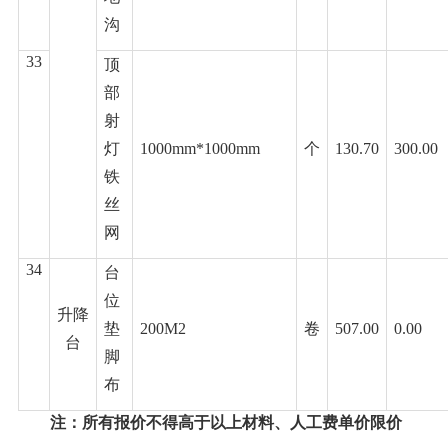
沟
33
顶
部
射
灯
1000mm*1000mm
个
130.70
300.00
铁
丝
网
34
台
位
升降
垫
200M2
卷
507.00
0.00
台
脚
布
注：所有报价不得高于以上材料、人工费单价限价