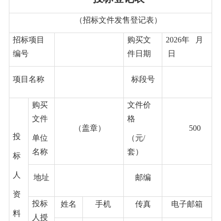
（招标文件发售登记表）
招标项目
购买文
20
26
年
月
编号
件日期
日
项目名称
标段号
购买
文件价
文件
格
（盖章）
500
投
单位
（元
/
名称
套）
标
人
地址
邮编
资
投标
姓名
手机
传真
电子邮箱
料
人授