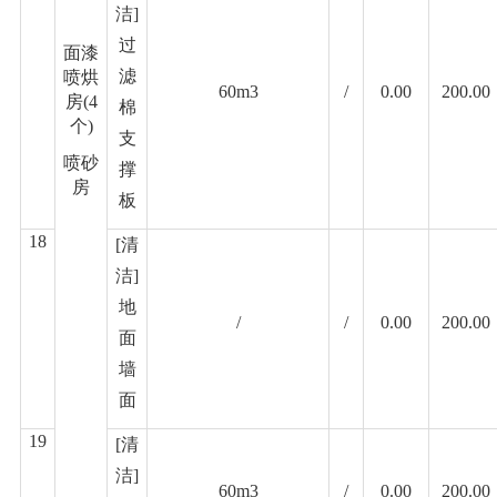
洁]
过
面漆
滤
喷烘
60m3
/
0.00
200.00
房
(4
棉
个)
支
喷砂
撑
房
板
18
[清
洁]
地
/
/
0.00
200.00
面
墙
面
19
[清
洁]
60m3
/
0.00
200.00