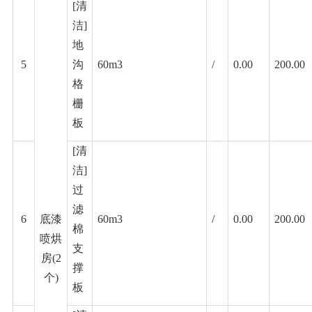
[清
洁]
地
5
沟
60m3
/
0.00
200.00
格
栅
板
[清
洁]
过
滤
6
底漆
60m3
/
0.00
200.00
棉
喷烘
支
房
(2
撑
个)
板