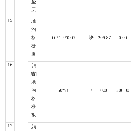
垫
层
15
地
沟
格
0.6*1.2*0.05
块
209.87
0.00
栅
板
16
[清
洁]
地
沟
60m3
/
0.00
200.00
格
栅
板
17
[清