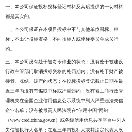
一、本公司保证投标
投标登记
材料及其后提供的一切材料
都是真实的。
二、本公司保证在本项目投标中不与其他单位围标、串
标，不出让投标资格，不向招标人或评标委员会成员行
贿。
三、本公司没有处于被责令停业的状态；没有处于被建设
行政主管部门取消投标资格的处罚期内；没有处于财产被
接管、冻结、破产的状态；在投标
投标登记
截止日期
在最
近三年内
没有
有骗取中标或严重违约
；
没有
被工商行政管
理机关在全国企业信用信息公示系统中列入严重违法失信
企业名单
；
没有
被最高人民法院在
“信用中国”网站
（www.creditchina.gov.cn）或各级信用信息共享平台中列入
失信被执行人名单
；
在近三年内投标人或其法定代表人
没