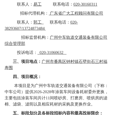
联系人：
易
工
联系电话：
020-
30160311
招标代理机构：
广东省广大工程顾问有限公司
联系人：
郭
工
联系电话：
020-
38293607/
13724873484
招标监督机构：
广州中车轨道交通装备有限公司
综合管理部
投诉电话：
020-31060632
三、项目地点：
广州市番禺区钟村镇石壁街石三村福
寿围
四、项目概况：
本项目是为
广州中车轨道交通装备有限公司（下称：
中车公司）提供
2026-2028年
涂装车间设备耗材委外更换
，
主要包括涂装车间共计
11间喷砂房、打磨房、喷烘房的滤
棉、滤袋、滤筒以及相应耗材的采购及更换作业。
五、标段划分及各标段招标内容和
最
高投标限
价：