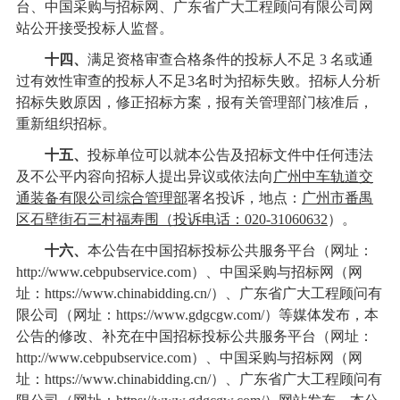
台
、
中国采购与招标网
、
广东省广大工程顾问有限公司
网
站公开接受投标人监督。
十四、
满足资格审查合格条件的投标人不足
3 名或通
过有效性审查的投标人不足3名时为招标失败。招标人分析
招标失败原因，修正招标方案，报有关管理部门核准后，
重新组织招标。
十五、
投标单位可以就本公告及招标文件中任何违法
及不公平内容向招标人提出异议或依法向
广州中车轨道交
通装备有限公司综合管理部
署名投诉，地点：
广州市番禺
区石壁街石三村福寿围
（投诉电话：
020-3106
0632
）。
十六、
本公告在中国招标投标公共服务平台（网址：
h
ttp://www.cebpubservice.com
）、中国采购与招标网（网
址：
https://www.chinabidding.cn/）、
广东省广大工程顾问有
限公司
（网址：
https://www.gdgcgw.com/
）等媒体发布，本
公告的修改、补充在中国招标投标公共服务平台（网址：
h
ttp://www.cebpubservice.com
）、中国采购与招标网（网
址：
https://www.chinabidding.cn/）、
广东省广大工程顾问有