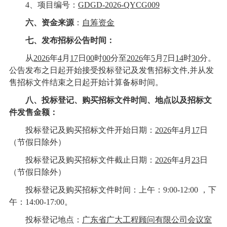
4
、
项目编号
：
GDGD-2026-QYCG009
六、资金来源
：
自筹资金
七、发布招标公告时间：
从
20
26
年
4
月
17
日
00
时
00
分
至
20
26
年
5
月
7
日
14
时
30
分。
公告发布之日起开始接受投标
登记
及发售招标文件
,
并从发
售招标文件结束之日起开始计算备标时间。
八、
投标登记
、购买招标文件时间、地点以及招标文
件发售金额：
投标登记
及购买招标文件开始日期：
20
26
年
4
月
17
日
（节假日除外）
投标登记
及购买招标文件截止日期：
20
26
年
4
月
23
日
（节假日除外）
投标登记
及购买招标文件时间：上午：
9
:
0
0-1
2:0
0
，下
午：
14
:0
0-
17
:
00。
投标登记
地点
：
广东省广大工程顾问有限公司会议室