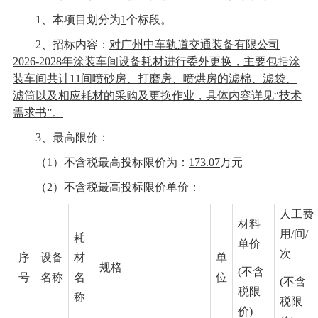
1、本项目划分为
1
个标段。
2、招标内容：
对
广州中车轨道交通装备有限公司
2026-2028年涂装车间设备耗材
进行
委外更换
，
主要包括涂
装车间共计
11间喷砂房、打磨房、喷烘房的滤棉、滤袋、
滤筒以及相应耗材的采购及更换作业
，具体内容详见
“
技术
需求书
”。
3、
最高限价：
（
1）不含税最高投标限价
为：
173.07
万元
（
2）不含税最高投标限价单价：
人工费
材料
用
/间/
耗
单价
次
序
设备
材
单
规格
(不含
号
名称
名
位
(不含
税限
称
税限
价)