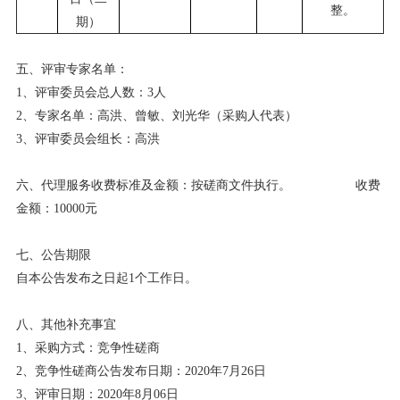
整。
期）
五、评审专家名单：
1、评审委员会总人数：3人
2、专家名单：
高洪、曾敏、刘光华（采购人代表）
3、评审委员会
组长：
高洪
六、
代理
服务
收费标准
及金额
：
按
磋商文件执行
。
收费
金额：
10000
元
七、公告期限
自本公告发布之日起
1个工作日。
八、其他补充事宜
1、采购方式：竞争性
磋商
2、竞争性
磋商
公告发布日期：
2020年
7
月
26
日
3、评审日期：2020年
8
月
06
日