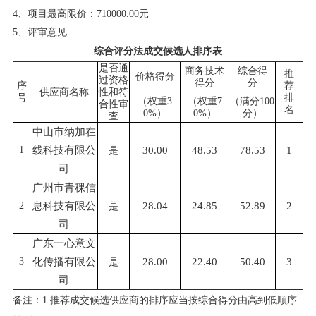
4、项目最高限价：
710000.00元
5、
评审意见
综合评分法成交候选人排序表
是否通
商务技术
综合得
推
价格得分
过资格
得分
分
序
荐
供应商名称
性和符
号
排
（权重
3
（权重
7
（满分100
合性审
名
0%）
0%）
分）
查
中山市纳加在
1
线科技有限公
30.00
48.53
78.53
1
是
司
广州市青稞信
2
息科技有限公
28.04
24.85
52.89
2
是
司
广东一心意文
3
化传播有限公
28.00
22.40
50.40
3
是
司
备注：
1.推荐成交候选供应商的排序应当按综合得分由高到低顺序