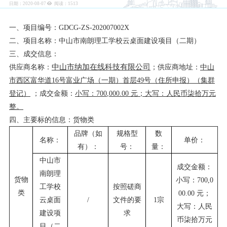
日期：2020-08-07
阅读：
1513
一、项目编号：
GDCG-ZS-202007002X
二、项目名称：
中山市南朗理工学校云桌面建设项目（二期）
三、成交信息：
中山市纳加在线科技有限公司
供应商名称：
；供应商地址：
中山
市西区富华道
16号富业广场（一期）首层49号（住所申报）（集群
登记）
；成交金额：
小写：
700
,000.00 元；大写：人民币
柒拾万
元
整。
四、主要标的信息：
货物
类
品牌（如
规格型
数
名称：
单价：
有）：
号：
量：
中山市
成交金额：
南朗理
货物
小写：
700
,0
工学校
按照
磋商
类
00.00 元；
云桌面
/
文件的要
1宗
大写：人民
建设项
求
币
柒拾万
元
目（二