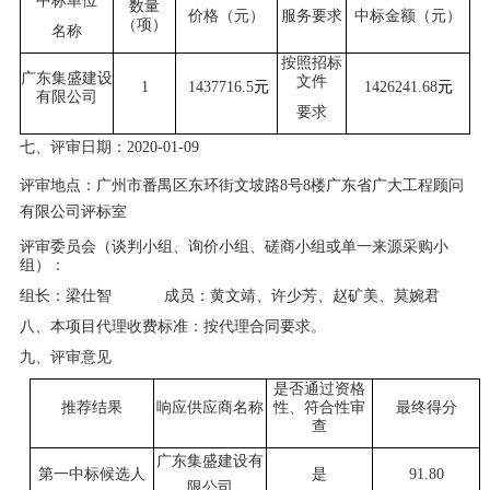
中标单位
数量
价格（元）
服务要求
中标金额（元）
（项）
名称
按照招标
广东集盛建设
文件
1
143
7716.5
元
1426241.68
元
有限公司
要求
七、
评审日期：
20
20
-
01
-0
9
评审地点：
广州市番禺区东环街文坡路
8号8楼
广东省广大工程顾问
有限公司评标室
评审委员会（谈判小组、询价小组、磋商小组或单一来源采购小
组）：
组长：
梁仕智
成员：
黄文靖、许少芳、赵矿美、莫婉君
八、本项目代理收费标准：按代理合同要求。
九、
评审意见
是否通过资格
推荐结果
响应供应商名称
性、符合性审
最终得分
查
广东集盛建设有
第一中标候选人
是
91.8
0
限公司