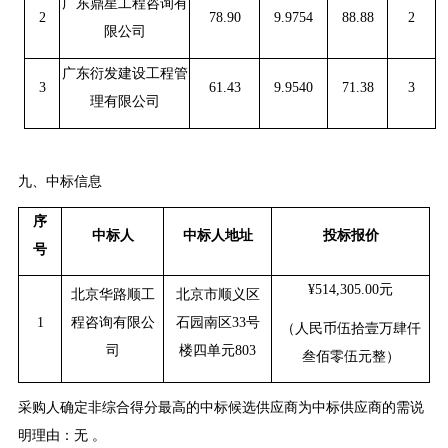
广东鼎星工程咨询有
2
78.90
9.9754
88.88
2
限公司
广东衍发建设工程管
3
61.43
9.9540
71.38
3
理有限公司
九、
中标信息
序
中标人
中标人地址
投标报价
号
¥514,305.00元
北京华路顺工
北京市顺义区
1
程咨询有限公
石园南区33号
（人民币伍拾壹万肆仟
司
楼四单元803
叁佰零伍元整）
采购人确定非综合得分最高的中标候选供应商为中标供应商的需说
明理由：无 。