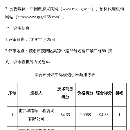
2. 公告媒体：中国政府采购网
（
www
.
ccgp
.
gov
.
cn
）
、招标代理机构
网站（http://www.gzgd168.com
）。
七、评审信息
1.评审日期：
20
19
年
1
月
25
日
2.评审地点：茂名市茂南区高凉中路26号名富广场二栋801房
八、评审意见等有关资料
综合评分法中标候选供应商排序表
技术商务
序号
投标人
价格得分
综合得分
排名
得分
北京华路顺工程咨询
1
84.33
9.9968
94.33
1
有限公司