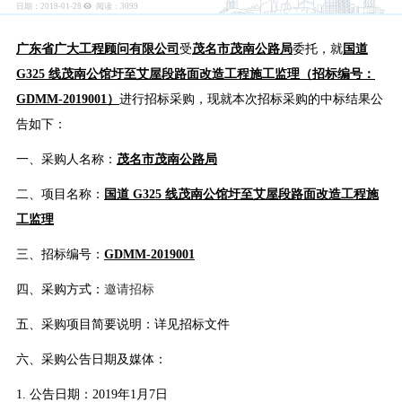
日期：2019-01-28
阅读：
3099
广东省广大工程顾问有限公司
受
茂名市茂南公路局
委托，就
国道
G325 线茂南公馆圩至艾屋段路面改造工程施工监理
（
招标编号：
GDMM-2019001
）
进行招标采购，现就本次招标采购的中标结果公
告如下：
一、采购人名称：
茂名市茂南公路局
二、项目名称：
国道 G325 线茂南公馆圩至艾屋段路面改造工程施
工监理
三、招标编号：
GDMM-2019001
四、采购方式：
邀请招标
五、采购项目简要说明：详见招标文件
六、采购公告日期及媒体：
1. 公告日期：201
9
年
1
月
7
日